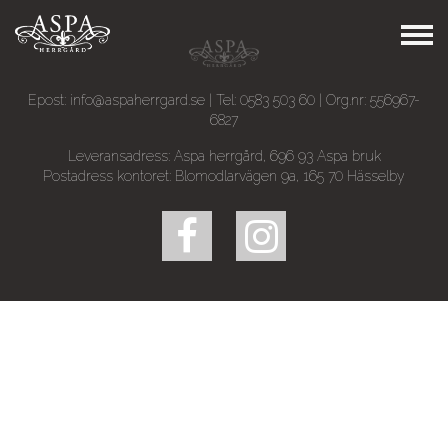
Epost:
info@aspaherrgard.se
| Tel:
0583 503 60
| Org.nr: 556967-
6827
Leveransadress: Aspa herrgård, 696 93 Aspa bruk
Postadress kontoret: Blomodlarvägen 9a, 165 70 Hässelby